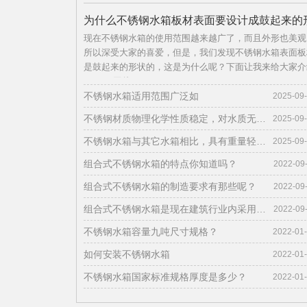
为什么不锈钢水箱板材表面要设计成鼓起来的
现在不锈钢水箱的使用范围越来越广了，而且外形也美观
状呢？
所以深受大家的喜爱，但是，我们发现不锈钢水箱表面板
是鼓起来的形状的，这是为什么呢？下面让我来给大家介
一下。 图片
不锈钢水箱适用范围广泛如
2025-09
不锈钢材质物理化学性质稳定，对水质无污染，保证水质清洁卫生
2025-09
不锈钢水箱与其它水箱相比，具有重量轻、强度高、耐腐蚀
2025-09
组合式不锈钢水箱的特点你知道吗？
2022-09
组合式不锈钢水箱的制造要求有那些呢？
2022-09
组合式不锈钢水箱是现在建筑行业内采用最广泛的的玻璃钢水箱的替代品
2022-09
不锈钢水箱容量九吨尺寸规格？
2022-01
如何安装不锈钢水箱
2022-01
不锈钢水箱国家标准规格厚度是多少？
2022-01