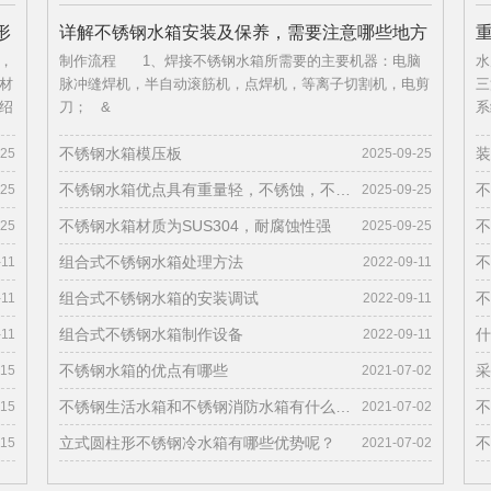
形
详解不锈钢水箱安装及保养，需要注意哪些地方
重
，
制作流程 1、焊接不锈钢水箱所需要的主要机器：电脑
水
呢？
材
脉冲缝焊机，半自动滚筋机，点焊机，等离子切割机，电剪
三
绍
刀； &
系
两
不锈钢水箱模压板
装
-25
2025-09-25
不锈钢水箱优点具有重量轻，不锈蚀，不渗漏 水质好
不
-25
2025-09-25
不锈钢水箱材质为SUS304，耐腐蚀性强
不
-25
2025-09-25
组合式不锈钢水箱处理方法
不
-11
2022-09-11
组合式不锈钢水箱的安装调试
不
-11
2022-09-11
组合式不锈钢水箱制作设备
什
-11
2022-09-11
不锈钢水箱的优点有哪些
采
-15
2021-07-02
不锈钢生活水箱和不锈钢消防水箱有什么区别？
不
-15
2021-07-02
立式圆柱形不锈钢冷水箱有哪些优势呢？
不
-15
2021-07-02